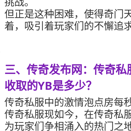
挑战。
但正是这种困难，使得奇门
着，吸引着玩家们的不懈追
三、传奇发布网：传奇私
收取的YB是多少？
传奇私服中的激情泡点房每秒
传奇私服现如今，在传奇私
为玩家们争相涌入的热门之