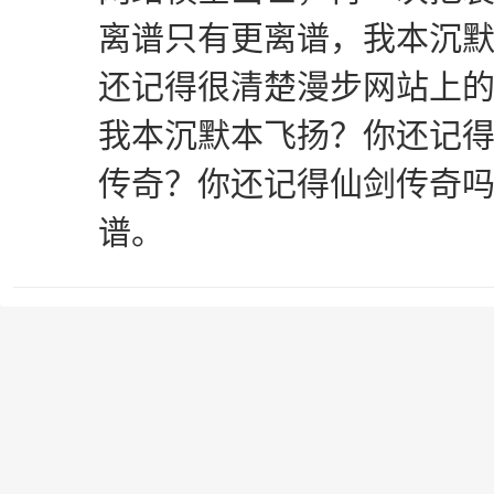
离谱只有更离谱，我本沉
还记得很清楚漫步网站上
我本沉默本飞扬？你还记
传奇？你还记得仙剑传奇
谱。