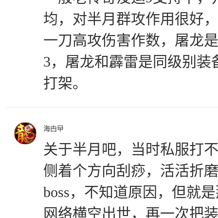
均，对半月群攻作用很好，
一刀高攻伤害作数，屠龙
3，屠龙和霹雷是同级别装
打架。
海甴曱
关于半月吧，当时私服打不过
侧着个方向刮痧，活活折
boss，不知道原因，但就是
网络横空出世，再一次把