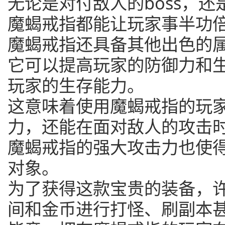
无论是对付敌人的boss，
魔蝎戒指都能让玩家事半功
魔蝎戒指还具备其他出色的
它可以提高玩家的防御力和
玩家的生存能力。
这意味着使用魔蝎戒指的玩
力，还能在面对敌人的攻击
魔蝎戒指的强大攻击力也使
对象。
为了获得这款宝贵的装备，
间和金币进行打怪、刷副本