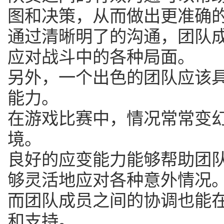
图和决策，从而做出更准确
通过清晰明了的沟通，团队
应对战斗中的各种局面。
另外，一个出色的团队应该
能力。
在游戏比赛中，情况常常变
境。
良好的应变能力能够帮助团
够灵活地应对各种意外情况
而团队成员之间的协调也能
和支持。