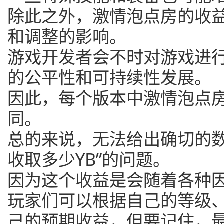
除此之外，激情泡点房的收
和调整的影响。
游戏开发者会不时对游戏进
的公平性和可持续性发展。
因此，每个版本中激情泡点
同。
总的来说，无法给出确切的数
收取多少YB”的问题。
因为这个收益是会随着各种
玩家们可以根据自己的等级
己的预期收益，但要记住，