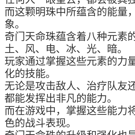
而这颗明珠中所蕴含的能量
象。
奇门天命珠蕴含着八种元素
土、风、电、冰、光、暗。
玩家通过掌握这些元素的力
化的技能。
无论是攻击敌人、治疗队友
都能发挥出非凡的能力。
而在游戏中，掌握这些能力
色的战斗表现。
奇门天命珠的升级和强化也