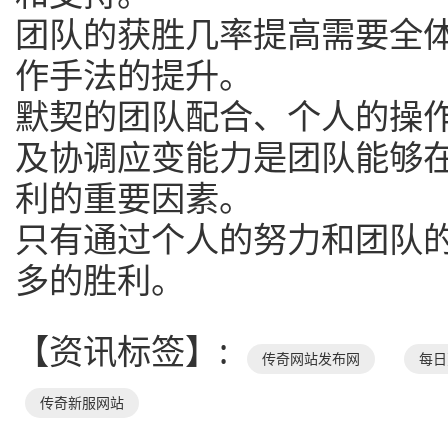
团队的获胜几率提高需要全
作手法的提升。
默契的团队配合、个人的操
及协调应变能力是团队能够
利的重要因素。
只有通过个人的努力和团队
多的胜利。
【资讯标签】:
传奇网站发布网
每日
传奇新服网站