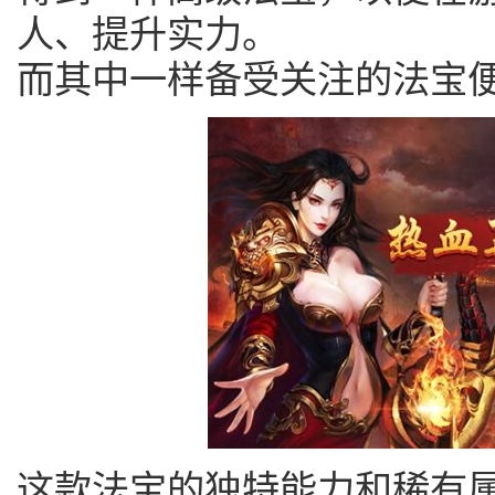
人、提升实力。
而其中一样备受关注的法宝
这款法宝的独特能力和稀有