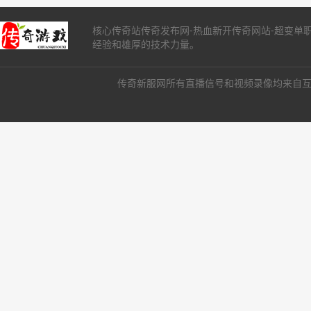
核心传奇站传奇发布网-热血新开传奇网站-超变单
经验和雄厚的技术力量。
传奇新服网所有直播信号和视频录像均来自