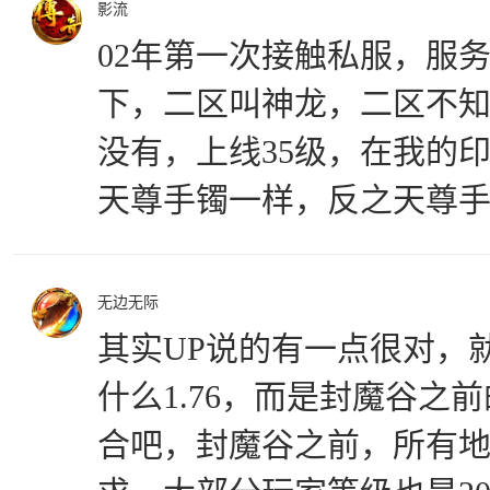
影流
02年第一次接触私服，服
下，二区叫神龙，二区不知
没有，上线35级，在我的
天尊手镯一样，反之天尊
无边无际
其实UP说的有一点很对，
什么1.76，而是封魔谷之
合吧，封魔谷之前，所有