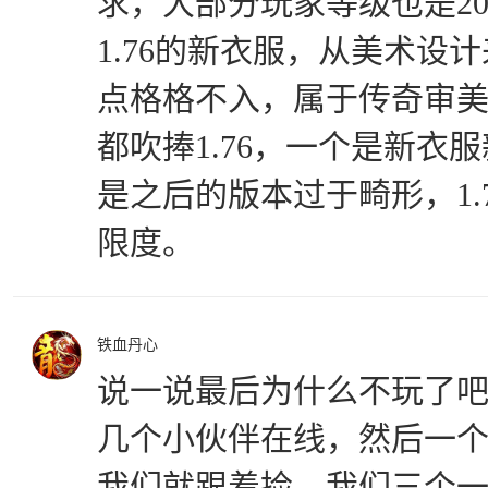
求，大部分玩家等级也是20
1.76的新衣服，从美术设
点格格不入，属于传奇审
都吹捧1.76，一个是新衣
是之后的版本过于畸形，1.
限度。
铁血丹心
说一说最后为什么不玩了
几个小伙伴在线，然后一
我们就跟着捡，我们三个