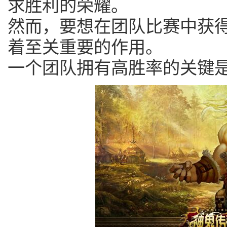
求胜利的荣耀。
然而，要想在团队比赛中获
着至关重要的作用。
一个团队拥有高胜率的关键