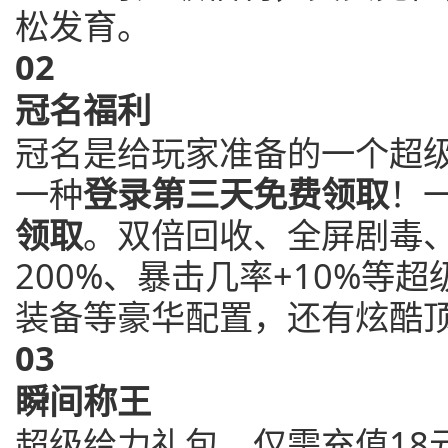
松发育。
0
2
冠名福利
冠名是给玩家准备的一个超
一种
登录第三天免费领取
！
领取
。双倍回收、全屏剧毒、
200%、暴击几率+10%等
装备等豪华配置，还有炫酷
0
3
瞬间称王
超级给力礼包，仅需充值18