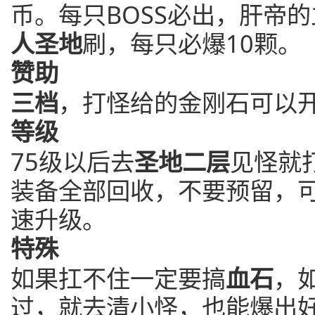
币。每只BOSS必出，肝帝
人圣地
刷，每只必爆10颗。
赞助
三档
，打怪给的金刚石可以
等级
75级以后去
圣地二层
见怪就
装备全部回收，不要预留，
速升级。
特殊
如果扛不住一定要搞
血石
，
过，就去清小怪，也能爆出