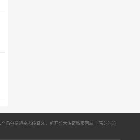
,产品包括超变态传奇SF、新开盛大传奇私服网站,丰富的制造