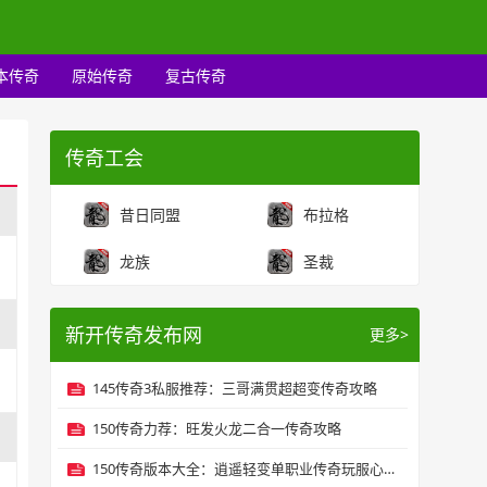
本传奇
原始传奇
复古传奇
传奇工会
昔日同盟
布拉格
龙族
圣裁
新开传奇发布网
更多>
145传奇3私服推荐：三哥满贯超超变传奇攻略
150传奇力荐：旺发火龙二合一传奇攻略
150传奇版本大全：逍遥轻变单职业传奇玩服心得