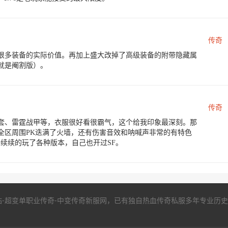
传奇
很多装备的实际价值。再加上盛大改掉了高级装备的附带隐藏属
就是阉割版）。
传奇
套、雷霆战甲等，衣服很好看很霸气，这个给我印象最深刻。那
全区周围PK迭满了火墙，还有伤害音效和呐喊声非常的有特色
陆续续的玩了各种版本，自己也开过SF。
-超变单职业传奇-中变传奇新服网，已有独自热血传奇私服多年专业历史