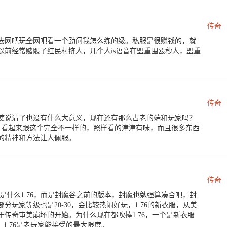
传奇
去网吧玩全网吧看一个劲问我怎么练的级。私服是很赚钱的，就
以前经常赌骰子红民村挤人，几个人is语音在盟重围殴秒人，盟重
传奇
使说清了也没有什么大意义，现在还有那么古老的端和玩家吗？
，看起来跟这个完全不一样的，照样看的津津有味，而且很多东西
的精神和方法让人佩服。
传奇
是什么1.76，而是封魔谷之前的版本，封魔也勉强算凑合吧，封
玩家等级也是20-30，会比较热闹好玩，1.76的新衣服，从美
传奇审美崩坏的开始。为什么现在都吹捧1.76，一个是新衣服
1.76是老玩家能接受的最大限度。