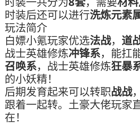
时装一共分为
8套
，需要
材料
时装后还可以进行
洗炼元素
玩法简介
白嫖小氪玩家优选
法战
，
道
战士英雄修炼
冲锋系
，能扛
召唤系
，战士英雄修炼
狂暴
的小妖精！
后期发育起来可以转职
战战
跟着一起转。土豪大佬玩家
在！