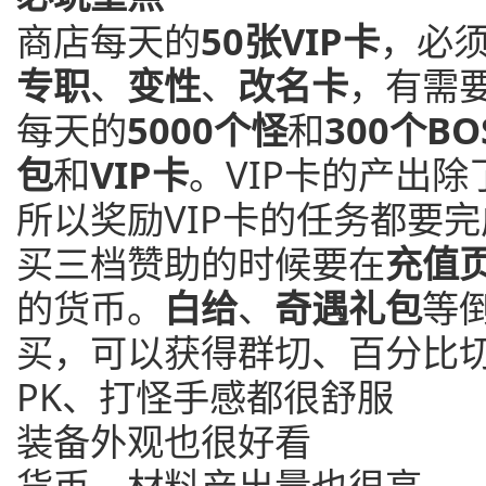
商店每天的
50张VIP卡
，必
专职
、
变性
、
改名卡
，有需
每天的
5000个怪
和
300个BO
包
和
VIP卡
。VIP卡的产出
所以奖励VIP卡的任务都要
买三档赞助的时候要在
充值
的货币。
白给
、
奇遇礼包
等
买，可以获得群切、百分比
PK、打怪手感都很舒服
装备外观也很好看
货币、材料产出量也很高