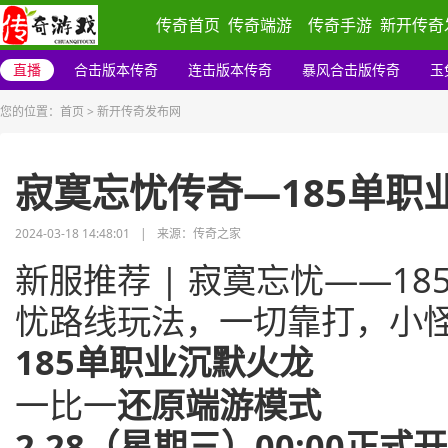
传奇首页
传奇端游
传奇手游
新开传奇
直播
合击版本传奇
连击版本传奇
暴风合击版传奇
玉
您的位置：
首页
>
新开传奇发布网
寂寞忘忧传奇—185单职
2024-03-18 14:48:01
|
来源：传奇之家
新服推荐 | 寂寞忘忧——1
忧路线玩法，一切靠打，小
185单职业沉默火龙
一比一
还原端游模式
2.28（星期三）00:00正式