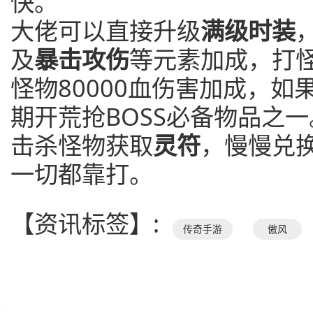
快。
大佬可以直接升级
满级时装
及
暴击攻伤
等元素加成，打
怪物80000血伤害加成，
期开荒抢BOSS必备物品之
击杀怪物获取
灵符
，慢慢兑
一切都靠打。
【资讯标签】:
传奇手游
傲风