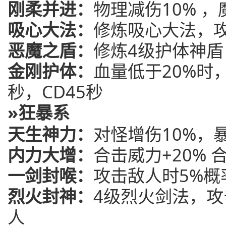
刚柔并进：
物理减伤10% ，
吸心大法：
修炼吸心大法，
恶魔之盾：
修炼4级护体神盾 
金刚护体：
血量低于20%时
秒，CD45秒
»狂暴系
天生神力：
对怪增伤10%，
内力大增：
合击威力+20% 
一剑封喉：
攻击敌人时5%概
烈火封神：
4级烈火剑法，攻
人