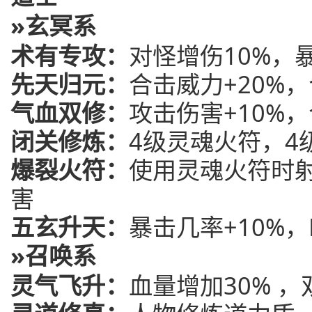
»玄冥系
术有专攻：
对怪增伤10%，
先天归元：
合击威力+20%，
气血双修：
攻击伤害+10%，
闭关修炼：
4级灵魂火符，4
爆裂火符：
使用灵魂火符时
害
五玄升天：
暴击几率+10%，
»召唤系
灵气飞升：
血量增加30% ，