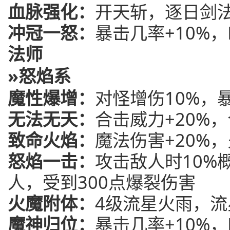
血脉强化：
开天斩，逐日剑法
冲冠一怒：
暴击几率+10%，
法师
»怒焰系
魔性爆增：
对怪增伤10%，
无法无天：
合击威力+20%，
致命火焰：
魔法伤害+20%，
怒焰一击：
攻击敌人时10%
人，受到300点爆裂伤害
火魔附体：
4级流星火雨，流
魔神归位：
暴击几率+10%，