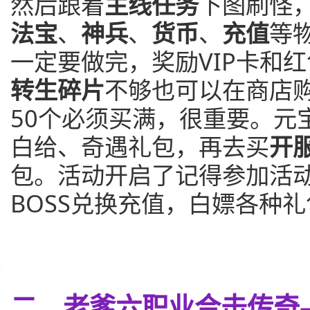
然后跟着
主线任务
下图刷怪
法宝
、
神兵
、
货币
、
充值
等
一定要做完，奖励VIP卡和
转生碎片
不够也可以在商店购
50个必须买满，很重要。元
白给、奇遇礼包，再去买
开
包。活动开启了记得参加活
BOSS兑换充值，白嫖各种
二、老爹六职业合击传奇—