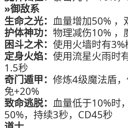
»御敌系
生命之光：
血量增加50% ，
护体神功：
物理减伤10% ，
困斗之术：
使用火墙时有3%
定身火焰：
使用流星火雨时
1.5秒
奇门遁甲：
修炼4级魔法盾，
免+20%
致命逃脱：
血量低于10%时
50%，持续3秒，CD45秒
道士