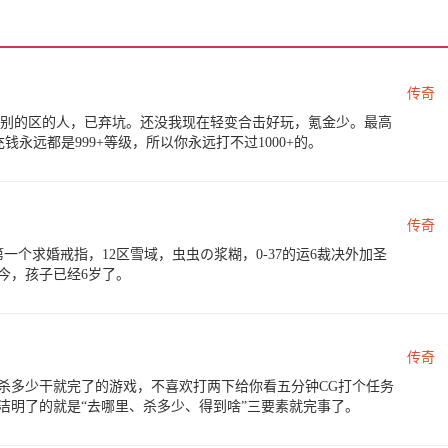
传奇
不过别的区的人，已弃坑。还没我现在轻变合击好玩，氪金少。最高
不充钱永远都是999+等级，所以你永远打不过1000+的。
传奇
个求婚戒指，12区雪域，虫虫の浆糊，0-37的运6裁决外加圣
今，孩子已经6岁了。
传奇
杀多少干就完了的游戏，不喜欢打两下给你看五分钟CG打个任务
洁明了的就是“去哪里、杀多少、得到啥”三要素就完事了。