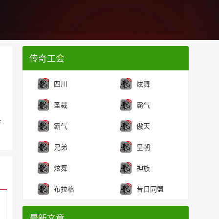
传奇工会
四川
炫舞
圣裁
霸气
存
霸气
傲天
兄弟
皇朝
炫舞
神族
布拉格
昔日同盟
最新文章