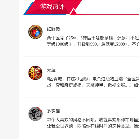
游戏热评
红野猪
两个区充了25w，3转后干啥都是钱，还是打
等级1000级＋，升级到999之后就变成999+，
无涯
6区青城，在炼狱回廊，电杀虹魔猪卫爆了全区第一
战一套和麻痹戒指，天魔神甲，傲视全服。。如
多钩猫
每个人喜欢的风格不同吧，我就喜欢那种在哪里
让我全世界跑一圈骗你在线时间的这种类型。简