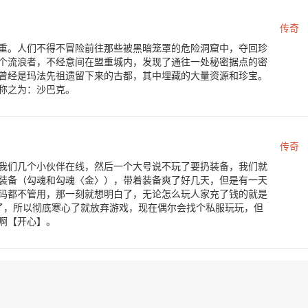
传奇
重。人们不得不冒险前往那些被黑暗笼罩的危险洞窟中，夺回珍
个流浪者，不经意间在盟重城内，发现了通往一处秘密据点的密
曾经是玛法先祖遗留下来的古都，其中埋藏的大量资源和珍宝。
称之为：沙巴克。
传奇
我们几个小伙伴在线，然后一个大号说不玩了要扔装备，我们就
装备（勾魂和勾魂〈金〉），带着装备爽了好几天，但是有一天
码都不管用，那一刻就想明白了，无论怎么玩人家充了钱的就是
了，所以彻底寒心了就放弃游戏，现在偶尔会找个私服玩玩，但
啊【开心】。